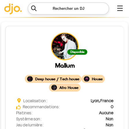
☰
Rechercher un DJ
Menu
Contacter
Disponible
DJO
Mallum
Lancer
ma
Deep house / Tech house
House
demande
Afro House
Simulateur
Localisation :
Lyon, France
de prix
Recommandations :
0
Platines :
Aucune
Système son :
Non
Jeu de lumière :
Non