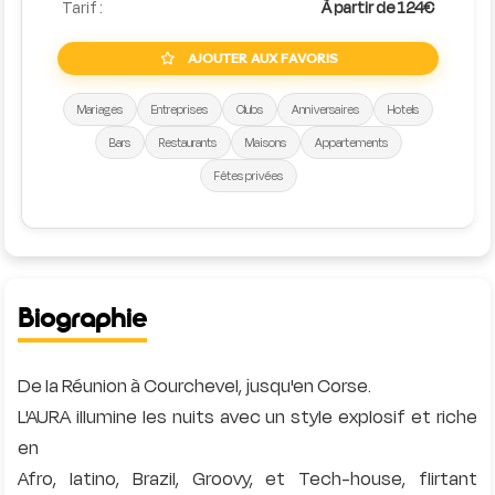
Tarif :
À partir de 124€
AJOUTER AUX FAVORIS
Mariages
Entreprises
Clubs
Anniversaires
Hotels
Bars
Restaurants
Maisons
Appartements
Fêtes privées
Biographie
De la Réunion à Courchevel, jusqu'en Corse.
L'AURA illumine les nuits avec un style explosif et riche
en
Afro, latino, Brazil, Groovy, et Tech-house, flirtant