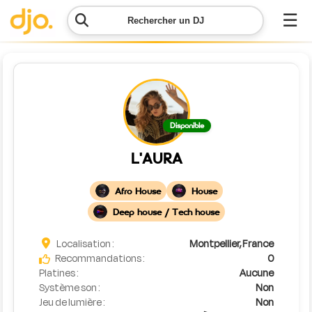
☰
Rechercher un DJ
Menu
Contacter
Disponible
DJO
L'AURA
Lancer
ma
Afro House
House
demande
Deep house / Tech house
Simulateur
Localisation :
Montpellier, France
de prix
Recommandations :
0
Platines :
Aucune
Système son :
Non
Jeu de lumière :
Non