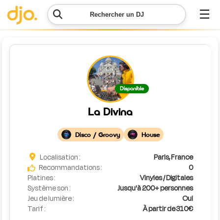
☰
Rechercher un DJ
Menu
Contacter
Disponible
DJO
La Divina
Lancer
ma
Disco / Groovy
House
demande
Localisation :
Paris, France
Simulateur
Recommandations :
0
de prix
Platines :
Vinyles / Digitales
Système son :
Jusqu'à 200+ personnes
Jeu de lumière :
Oui
Tarif :
À partir de 310€