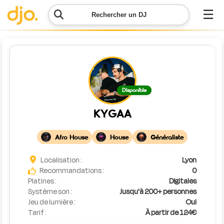
☰
Rechercher un DJ
Menu
Contacter
Disponible
DJO
KYGAA
Lancer
ma
Afro House
House
Généraliste
demande
Localisation :
Lyon
Simulateur
Recommandations :
0
de prix
Platines :
Digitales
Système son :
Jusqu'à 200+ personnes
Jeu de lumière :
Oui
Tarif :
À partir de 124€