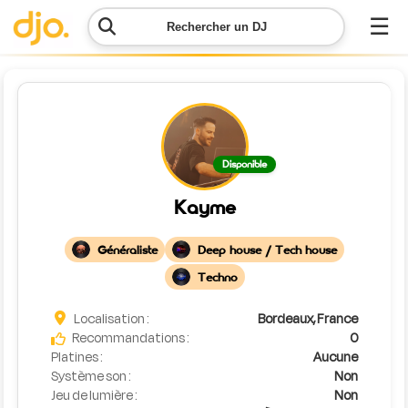
☰
Rechercher un DJ
Menu
Contacter
Disponible
DJO
Kayme
Lancer
ma
Généraliste
Deep house / Tech house
demande
Techno
Simulateur
Localisation :
Bordeaux, France
de prix
Recommandations :
0
Platines :
Aucune
Système son :
Non
Jeu de lumière :
Non