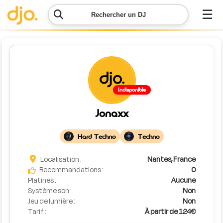
☰
Rechercher un DJ
Menu
Contacter
Indisponible
DJO
Jonaxx
Lancer
ma
Hard Techno
Techno
demande
Localisation :
Nantes, France
Simulateur
Recommandations :
0
de prix
Platines :
Aucune
Système son :
Non
Jeu de lumière :
Non
Tarif :
À partir de 124€