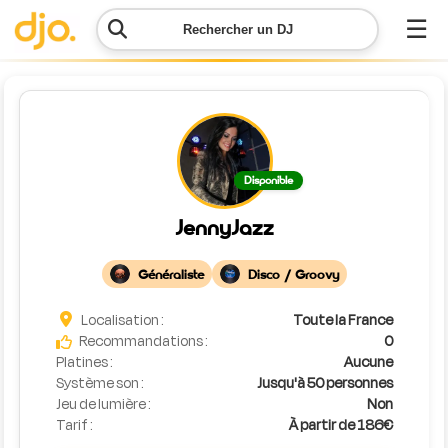
☰
Rechercher un DJ
Menu
Contacter
Disponible
DJO
JennyJazz
Lancer
ma
Généraliste
Disco / Groovy
demande
Localisation :
Toute la France
Simulateur
Recommandations :
0
de prix
Platines :
Aucune
Système son :
Jusqu'à 50 personnes
Jeu de lumière :
Non
Tarif :
À partir de 186€