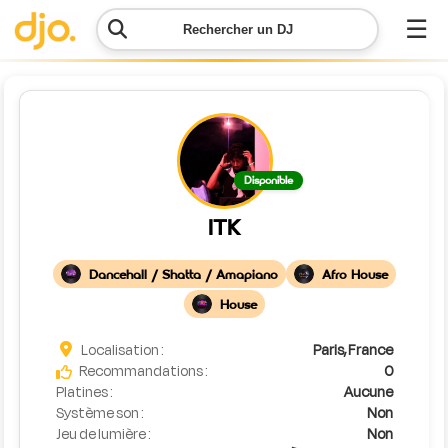
☰
Rechercher un DJ
Menu
Contacter
Disponible
DJO
ITK
Lancer
ma
Dancehall / Shatta / Amapiano
Afro House
demande
House
Simulateur
Localisation :
Paris, France
de prix
Recommandations :
0
Platines :
Aucune
Système son :
Non
Jeu de lumière :
Non