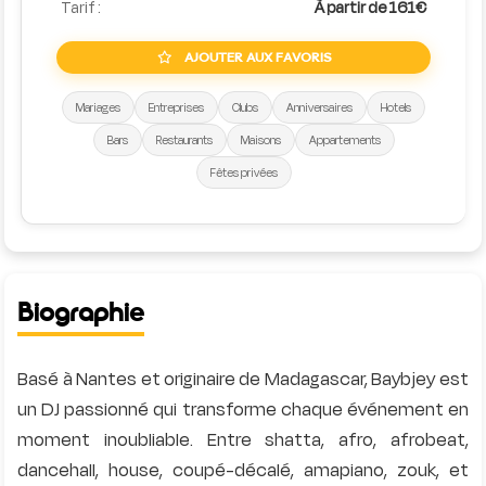
Tarif :
À partir de 161€
AJOUTER AUX FAVORIS
Mariages
Entreprises
Clubs
Anniversaires
Hotels
Bars
Restaurants
Maisons
Appartements
Fêtes privées
Biographie
Basé à Nantes et originaire de Madagascar, Baybjey est
un DJ passionné qui transforme chaque événement en
moment inoubliable. Entre shatta, afro, afrobeat,
dancehall, house, coupé-décalé, amapiano, zouk, et