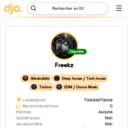
☰
Rechercher un DJ
Menu
Contacter
Disponible
DJO
Freekz
Lancer
ma
Généraliste
Deep house / Tech house
demande
Techno
EDM / Dance Music
Simulateur
Localisation :
Toute la France
de prix
Recommandations :
0
Platines :
Aucune
Système son :
Non
Jeu de lumière :
Non