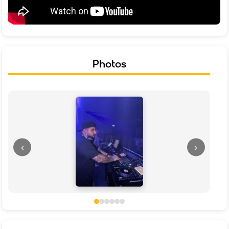
Photos
‹
›