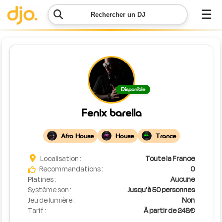
☰
Rechercher un DJ
Menu
Contacter
Disponible
DJO
Fenix barella
Lancer
ma
Afro House
House
Trance
demande
Localisation :
Toute la France
Simulateur
Recommandations :
0
de prix
Platines :
Aucune
Système son :
Jusqu'à 50 personnes
Jeu de lumière :
Non
Tarif :
À partir de 248€