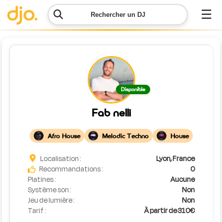
☰
Rechercher un DJ
Menu
Contacter
Disponible
DJO
Fab nelli
Lancer
ma
Afro House
Melodic Techno
House
demande
Localisation :
Lyon, France
Simulateur
Recommandations :
0
de prix
Platines :
Aucune
Système son :
Non
Jeu de lumière :
Non
Tarif :
À partir de 310€