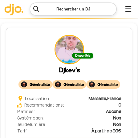
☰
Rechercher un DJ
Menu
Contacter
Disponible
DJO
Djkev's
Lancer
ma
Généraliste
Généraliste
Généraliste
demande
Localisation :
Marseille, France
Simulateur
Recommandations :
0
de prix
Platines :
Aucune
Système son :
Non
Jeu de lumière :
Non
Tarif :
À partir de 99€