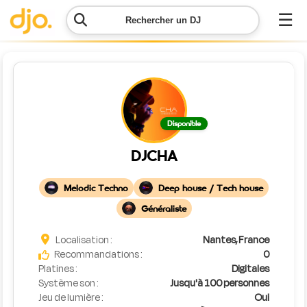
☰
Rechercher un DJ
Menu
Contacter
Disponible
DJO
DJCHA
Lancer
ma
Melodic Techno
Deep house / Tech house
demande
Généraliste
Simulateur
Localisation :
Nantes, France
de prix
Recommandations :
0
Platines :
Digitales
Système son :
Jusqu'à 100 personnes
Jeu de lumière :
Oui