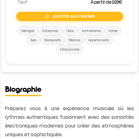
Tarif :
À partir de 223€
AJOUTER AUX FAVORIS
Mariages
Entreprises
Clubs
Anniversaires
Hotels
Bars
Restaurants
Maisons
Appartements
Fêtes privées
Biographie
Préparez vous à une expérience musicale où les
rythmes authentiques fusionnent avec des sonorités
électroniques modernes pour créer des atmosphères
uniques et sophistiquée.