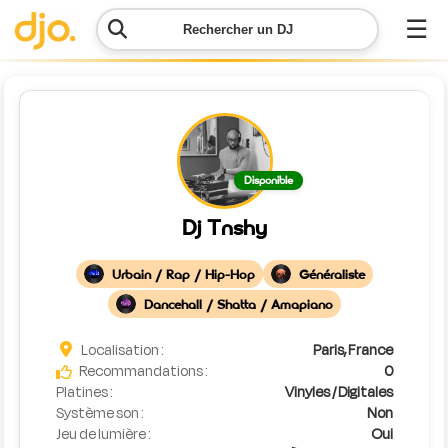
☰
Rechercher un DJ
Menu
Contacter
Disponible
DJO
Dj Tnshy
Lancer
ma
Urbain / Rap / Hip-Hop
Généraliste
demande
Dancehall / Shatta / Amapiano
Simulateur
Localisation :
Paris, France
de prix
Recommandations :
0
Platines :
Vinyles / Digitales
Système son :
Non
Jeu de lumière :
Oui