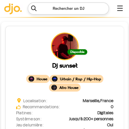
☰
Rechercher un DJ
Menu
Contacter
Disponible
DJO
Dj sunset
Lancer
ma
House
Urbain / Rap / Hip-Hop
demande
Afro House
Simulateur
Localisation :
Marseille, France
de prix
Recommandations :
0
Platines :
Digitales
Système son :
Jusqu'à 200+ personnes
Jeu de lumière :
Oui