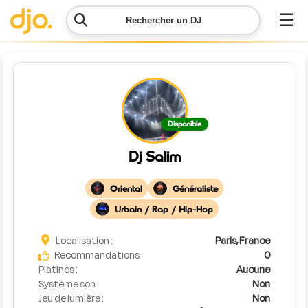
☰
Rechercher un DJ
Menu
Contacter
Disponible
DJO
Dj Salim
Lancer
ma
Oriental
Généraliste
demande
Urbain / Rap / Hip-Hop
Simulateur
Localisation :
Paris, France
de prix
Recommandations :
0
Platines :
Aucune
Système son :
Non
Jeu de lumière :
Non