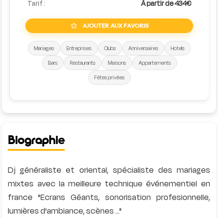
Tarif :
À partir de 434€
AJOUTER AUX FAVORIS
Mariages
Entreprises
Clubs
Anniversaires
Hotels
Bars
Restaurants
Maisons
Appartements
Fêtes privées
Biographie
Dj généraliste et oriental, spécialiste des mariages
mixtes avec la meilleure technique événementiel en
france "Ecrans Géants, sonorisation profesionnelle,