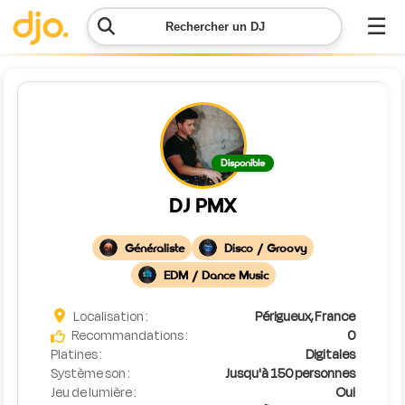
☰
Rechercher un DJ
Menu
Contacter
Disponible
DJO
DJ PMX
Lancer
ma
Généraliste
Disco / Groovy
demande
EDM / Dance Music
Simulateur
Localisation :
Périgueux, France
de prix
Recommandations :
0
Platines :
Digitales
Système son :
Jusqu'à 150 personnes
Jeu de lumière :
Oui