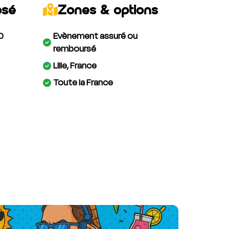
osé
Zones & options
0
Evènement assuré ou
remboursé
Lille, France
Toute la France