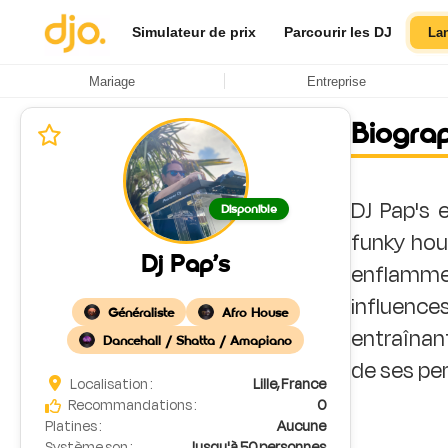
Simulateur de prix
Parcourir les DJ
La
Mariage
Entreprise
Biogra
DJ Pap's 
Disponible
funky hous
Dj Pap’s
enflammer
influence
Généraliste
Afro House
entraînant
Dancehall / Shatta / Amapiano
Localisation :
Lille, France
Recommandations :
0
Platines :
Aucune
Système son :
Jusqu'à 50 personnes