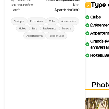
Type 
Jeu de lumière :
Non
Tarif :
À partir de 236€
Clubs
Mariages
Entreprises
Clubs
Anniversaires
Événement
Hotels
Bars
Restaurants
Maisons
Apparteme
Appartements
Fêtes privées
Grands év
anniversai
Hotels, Ba
Phot