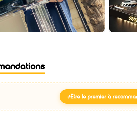
mandations
+
Être le premier à recomma