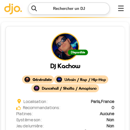
☰
Rechercher un DJ
Menu
Contacter
Disponible
DJO
Dj Kachow
Lancer
ma
Généraliste
Urbain / Rap / Hip-Hop
demande
Dancehall / Shatta / Amapiano
Simulateur
Localisation :
Paris, France
de prix
Recommandations :
0
Platines :
Aucune
Système son :
Non
Jeu de lumière :
Non