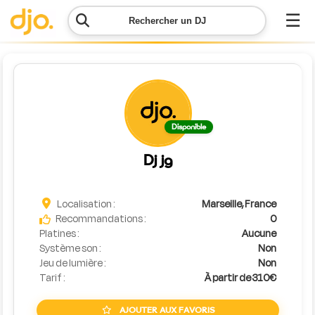
☰
Rechercher un DJ
Menu
Contacter
Disponible
DJO
Dj jg
Lancer
ma
demande
Localisation :
Marseille, France
Recommandations :
0
Platines :
Aucune
Simulateur
Système son :
Non
de prix
Jeu de lumière :
Non
Tarif :
À partir de 310€
AJOUTER AUX FAVORIS