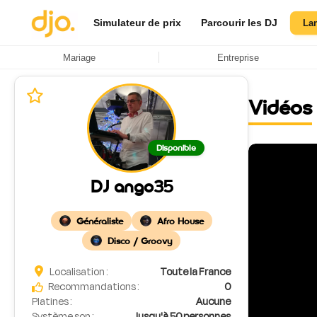
Simulateur de prix
Parcourir les DJ
La
Mariage
Entreprise
Vidéos
Disponible
DJ ango35
Généraliste
Afro House
Disco / Groovy
Localisation :
Toute la France
Recommandations :
0
Platines :
Aucune
Système son :
Jusqu'à 50 personnes