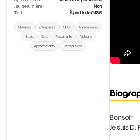
Jeu de lumière :
Non
Tarif :
À partir de 248€
Mariages
Entreprises
Clubs
Anniversaires
Hotels
Bars
Restaurants
Maisons
Appartements
Fêtes privées
Biogra
Bonsoir
Je suis DJ