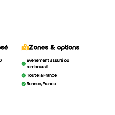
osé
Zones & options
0
Evènement assuré ou
remboursé
Toute la France
Rennes, France