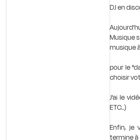
DJ en disc
Aujourd’hu
Musique so
musique à 
pour le "
choisir vot
J’ai le v
ETC...)
Enfin, je 
termine à 