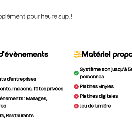
pplément pour heure sup. !
d'évènements
Matériel prop
Système son jusqu'à 5
personnes
s d’entreprises
Platines vinyles
nts, maisons, fêtes privées
Platines digitales
énements : Mariages,
res
Jeu de lumière
rs, Restaurants