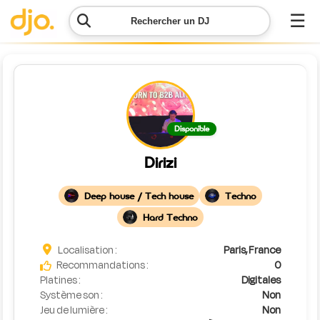
☰
Rechercher un DJ
Menu
Contacter
Disponible
DJO
Dirizi
Lancer
ma
Deep house / Tech house
Techno
demande
Hard Techno
Simulateur
Localisation :
Paris, France
de prix
Recommandations :
0
Platines :
Digitales
Système son :
Non
Jeu de lumière :
Non