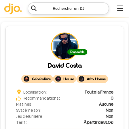
☰
Rechercher un DJ
Menu
Contacter
Disponible
DJO
David Costa
Lancer
ma
Généraliste
House
Afro House
demande
Localisation :
Toute la France
Simulateur
Recommandations :
0
de prix
Platines :
Aucune
Système son :
Non
Jeu de lumière :
Non
Tarif :
À partir de 310€