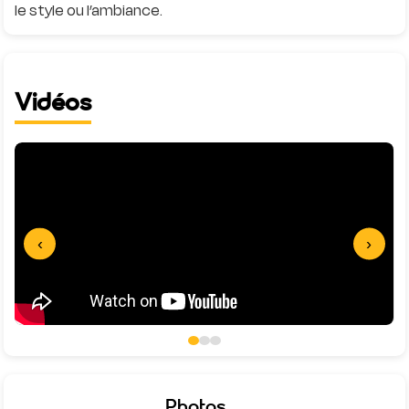
Vidéos
‹
›
Photos