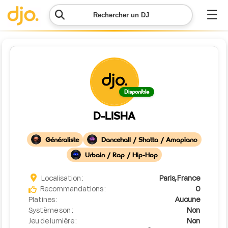
☰
Rechercher un DJ
Menu
Contacter
Disponible
DJO
D-LISHA
Lancer
ma
Généraliste
Dancehall / Shatta / Amapiano
demande
Urbain / Rap / Hip-Hop
Simulateur
Localisation :
Paris, France
de prix
Recommandations :
0
Platines :
Aucune
Système son :
Non
Jeu de lumière :
Non