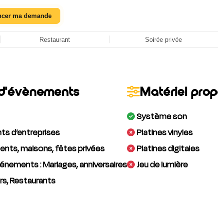
ncer ma demande
Restaurant
Soirée privée
d'évènements
Matériel pro
Système son
s d’entreprises
Platines vinyles
nts, maisons, fêtes privées
Platines digitales
énements : Mariages, anniversaires
Jeu de lumière
rs, Restaurants