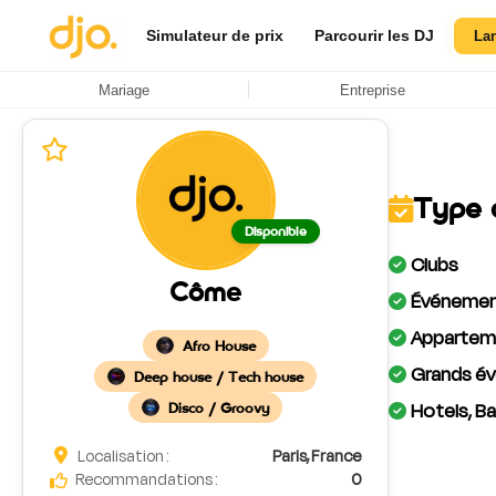
Simulateur de prix
Parcourir les DJ
La
Mariage
Entreprise
Type 
Disponible
Clubs
Côme
Événement
Apparteme
Afro House
Grands év
Deep house / Tech house
Hotels, Ba
Disco / Groovy
Localisation :
Paris, France
Recommandations :
0