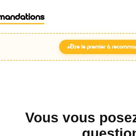
mandations
+
Être le premier à recomma
Vous vous pose
questio