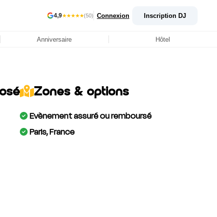
Connexion
Inscription DJ
4,9
★★★★★
(50)
Anniversaire
Hôtel
posé
Zones & options
Evènement assuré ou remboursé
Paris, France