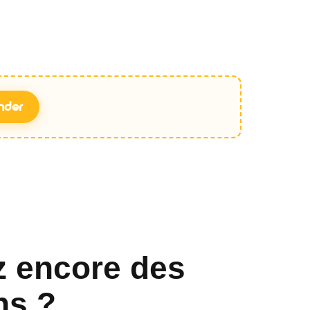
nder
z encore des
ns ?