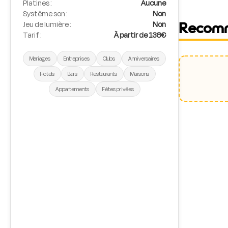
Platines :
Aucune
Système son :
Non
Jeu de lumière :
Non
Recom
Tarif :
À partir de 136€
Mariages
Entreprises
Clubs
Anniversaires
Hotels
Bars
Restaurants
Maisons
Appartements
Fêtes privées