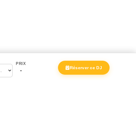
PRIX
Réserver ce DJ
-