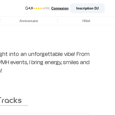
Connexion
Inscription DJ
4,9
★★★★★
(50)
Anniversaire
Hôtel
night into an unforgettable vibe! From
MH events, I bring energy, smiles and
Tracks