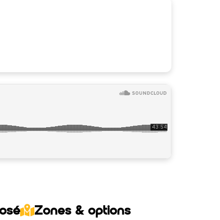
posé
Zones & options