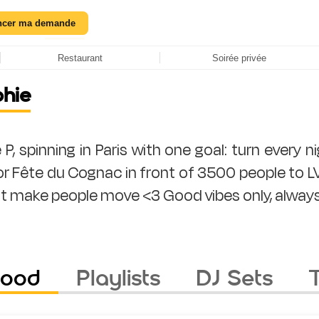
ncer ma demande
Restaurant
Soirée privée
phie
e P, spinning in Paris with one goal: turn every 
r Fête du Cognac in front of 3500 people to LV
Mood
Playlists
DJ Sets