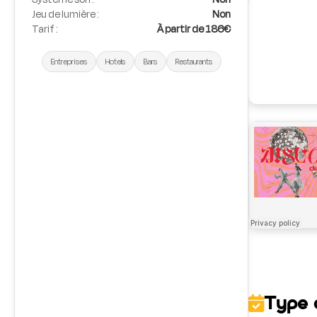
Jeu de lumière :
Non
Tarif :
À partir de 186€
Entreprises
Hotels
Bars
Restaurants
Type 