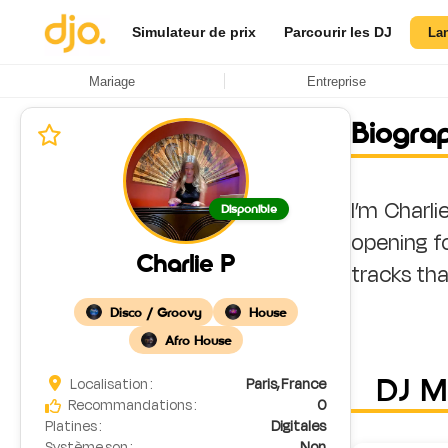
Simulateur de prix
Parcourir les DJ
La
Mariage
Entreprise
Biogra
I’m Charli
Disponible
opening fo
Charlie P
Disco / Groovy
House
Afro House
DJ 
Localisation :
Paris, France
Recommandations :
0
Platines :
Digitales
Système son :
Non