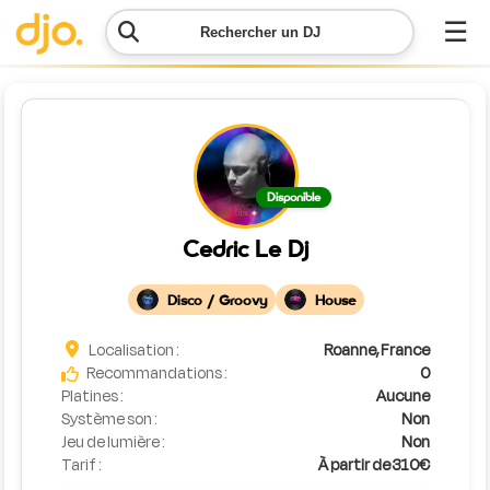
☰
Rechercher un DJ
Menu
Contacter
Disponible
DJO
Cedric Le Dj
Lancer
ma
Disco / Groovy
House
demande
Localisation :
Roanne, France
Simulateur
Recommandations :
0
de prix
Platines :
Aucune
Système son :
Non
Jeu de lumière :
Non
Tarif :
À partir de 310€