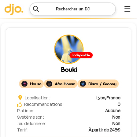
☰
Rechercher un DJ
Menu
Contacter
Indisponible
DJO
Bouki
Lancer
ma
House
Afro House
Disco / Groovy
demande
Localisation :
Lyon, France
Simulateur
Recommandations :
0
de prix
Platines :
Aucune
Système son :
Non
Jeu de lumière :
Non
Tarif :
À partir de 248€