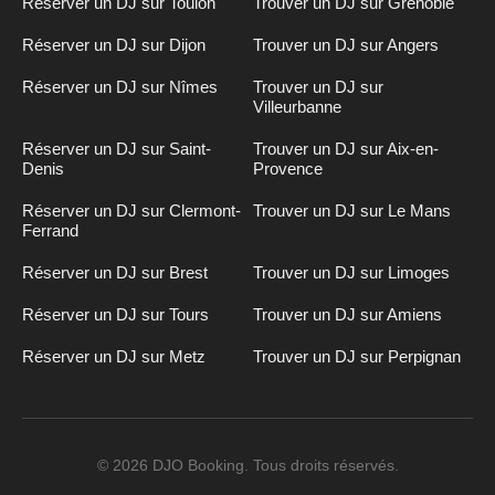
Réserver un DJ sur Toulon
Trouver un DJ sur Grenoble
Réserver un DJ sur Dijon
Trouver un DJ sur Angers
Réserver un DJ sur Nîmes
Trouver un DJ sur
Villeurbanne
Réserver un DJ sur Saint-
Trouver un DJ sur Aix-en-
Denis
Provence
Réserver un DJ sur Clermont-
Trouver un DJ sur Le Mans
Ferrand
Réserver un DJ sur Brest
Trouver un DJ sur Limoges
Réserver un DJ sur Tours
Trouver un DJ sur Amiens
Réserver un DJ sur Metz
Trouver un DJ sur Perpignan
Inscription
n
DJ
© 2026 DJO Booking. Tous droits réservés.