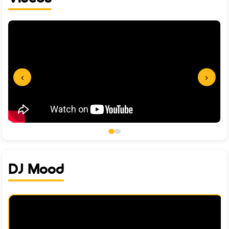
‹
›
DJ Mood