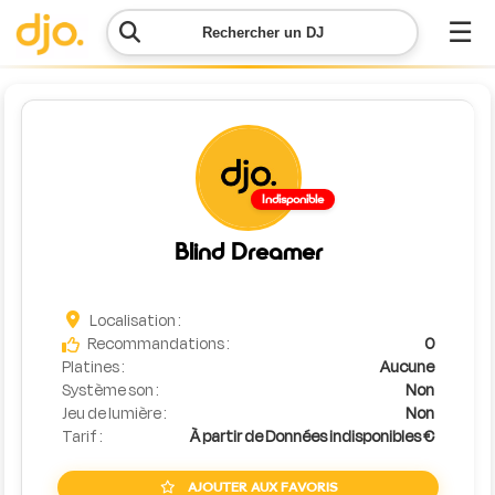
☰
Rechercher un DJ
Menu
Contacter
Indisponible
DJO
Blind Dreamer
Lancer
ma
demande
Localisation :
Recommandations :
0
Platines :
Aucune
Simulateur
Système son :
Non
de prix
Jeu de lumière :
Non
Tarif :
À partir de Données indisponibles €
AJOUTER AUX FAVORIS