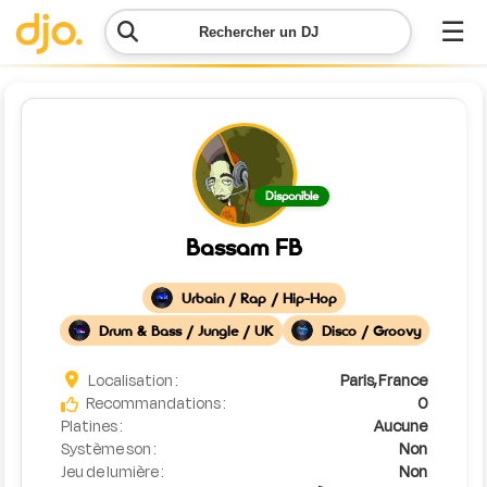
☰
Rechercher un DJ
Menu
Contacter
Disponible
DJO
Bassam FB
Lancer
ma
Urbain / Rap / Hip-Hop
demande
Drum & Bass / Jungle / UK
Disco / Groovy
Simulateur
Localisation :
Paris, France
de prix
Recommandations :
0
Platines :
Aucune
Système son :
Non
Jeu de lumière :
Non