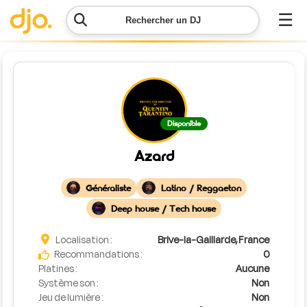
☰
Rechercher un DJ
Menu
Contacter
Disponible
DJO
Azard
Lancer
ma
Généraliste
Latino / Reggaeton
demande
Deep house / Tech house
Simulateur
Localisation :
Brive-la-Gaillarde, France
de prix
Recommandations :
0
Platines :
Aucune
Système son :
Non
Jeu de lumière :
Non