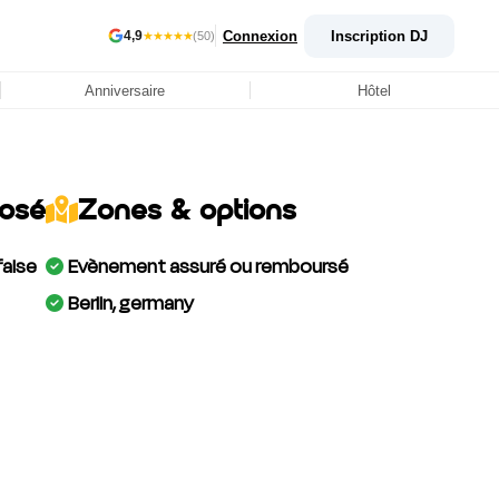
Connexion
Inscription DJ
4,9
★★★★★
(50)
Anniversaire
Hôtel
posé
Zones & options
false
Evènement assuré ou remboursé
Berlin, germany