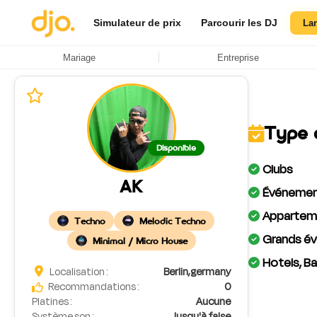
Simulateur de prix
Parcourir les DJ
La
Mariage
Entreprise
Type 
Disponible
Clubs
AK
Événement
Apparteme
Techno
Melodic Techno
Grands év
Minimal / Micro House
Hotels, Ba
Localisation :
Berlin, germany
Recommandations :
0
Platines :
Aucune
Système son :
Jusqu'à false