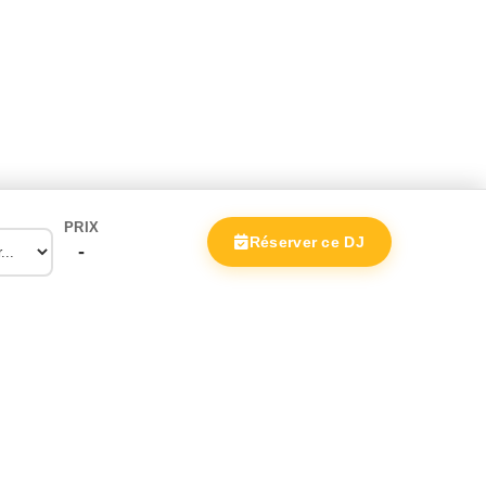
PRIX
Réserver ce DJ
-