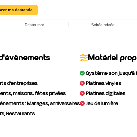
ncer ma demande
Restaurant
Soirée privée
d'évènements
Matériel pro
Système son jusqu'à 
s d’entreprises
Platines vinyles
nts, maisons, fêtes privées
Platines digitales
énements : Mariages, anniversaires
Jeu de lumière
rs, Restaurants