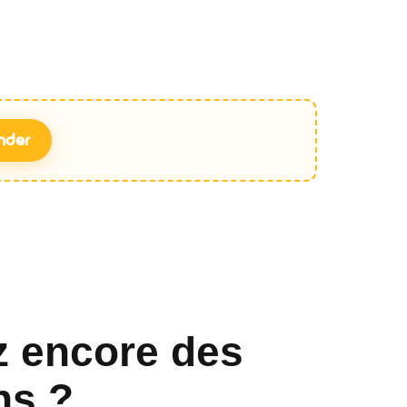
nder
z encore des
ns ?