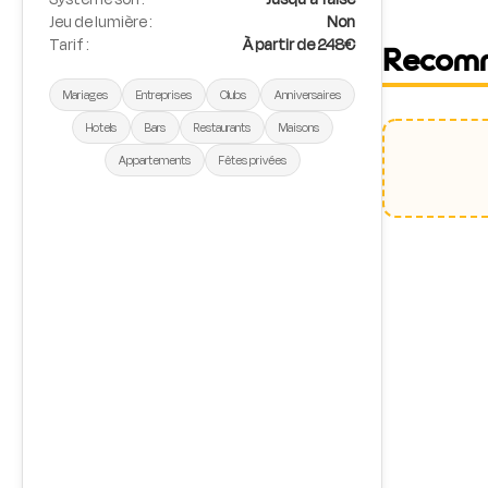
Jeu de lumière :
Non
Tarif :
À partir de 248€
Recom
Mariages
Entreprises
Clubs
Anniversaires
Hotels
Bars
Restaurants
Maisons
Appartements
Fêtes privées