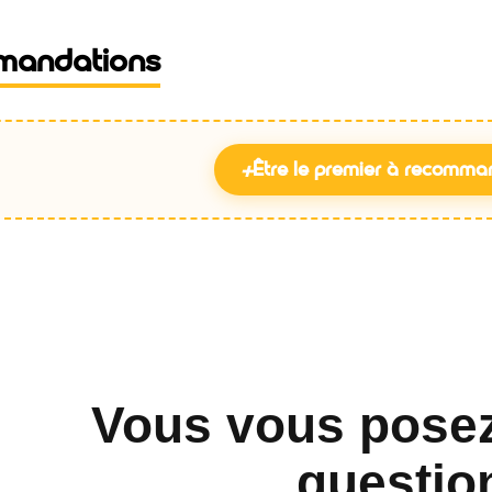
mandations
+
Être le premier à recomma
Vous vous pose
questio