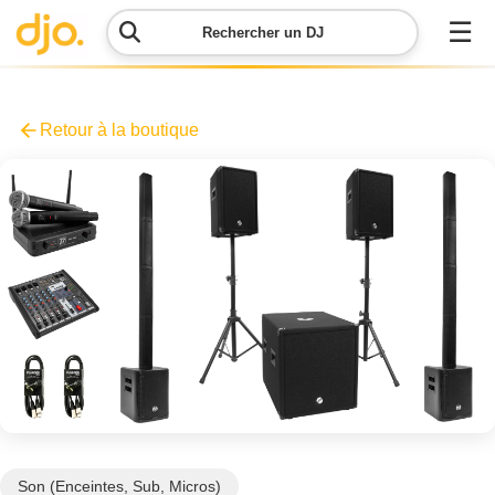
☰
Rechercher un DJ
Menu
Retour à la boutique
Contacter
DJO
Lancer
ma
demande
Simulateur
de prix
Son (Enceintes, Sub, Micros)