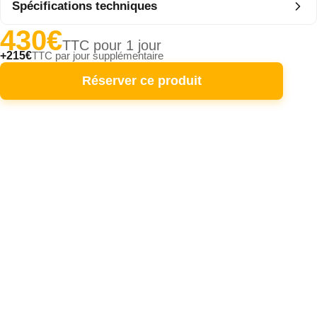
Spécifications techniques
430€
TTC pour 1 jour
Elokance - ELO 800C + 2 Mac Mah SC400 + Cables XLR
+
215€
TTC par jour supplémentaire
Réserver ce produit