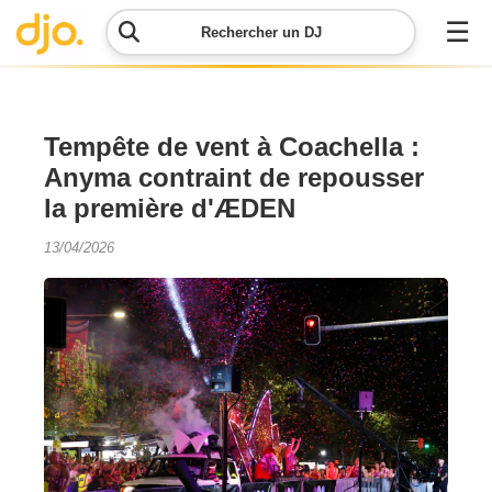
☰
Rechercher un DJ
Menu
Tempête de vent à Coachella :
Anyma contraint de repousser
Contacter
la première d'ÆDEN
DJO
13/04/2026
Lancer
ma
demande
Simulateur
de prix