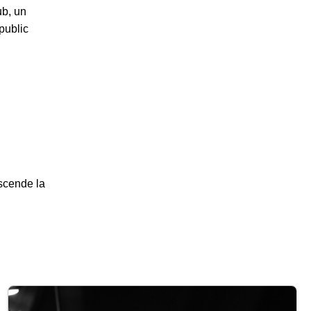
ub, un
public
nscende la