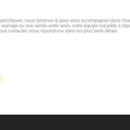
 spécifiques, nous sommes là pour vous accompagner dans chaq
 mariage ou une soirée entre amis, notre équipe est prête à rép
ous contacter, nous répondrons dans les plus brefs délais.
T