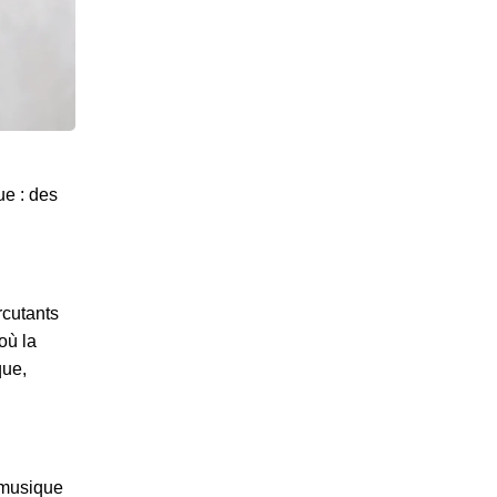
ue : des
rcutants
où la
que,
 musique