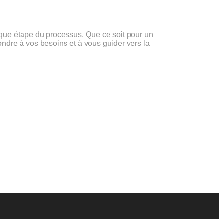
ue étape du processus. Que ce soit pour un
ondre à vos besoins et à vous guider vers la