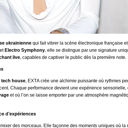
se ukrainienne
qui fait vibrer la scène électronique française et
jet
Electro Symphony
, elle se distingue par une signature uniq
chant live
, capables de captiver le public dès la première note.
ns
t tech house
, EXTA crée une alchimie puissante où rythmes pe
acent. Chaque performance devient une expérience sensorielle, 
yage
et où l’on se laisse emporter par une atmosphère magnéti
ice d’expériences
mixer des morceaux. Elle façonne des moments uniques où la