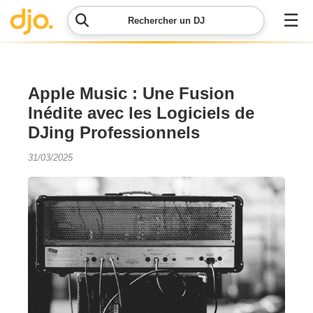
☰
Rechercher un DJ
Menu
Apple Music : Une Fusion
Inédite avec les Logiciels de
Contacter
DJing Professionnels
DJO
31/03/2025
Lancer
ma
demande
Simulateur
de prix