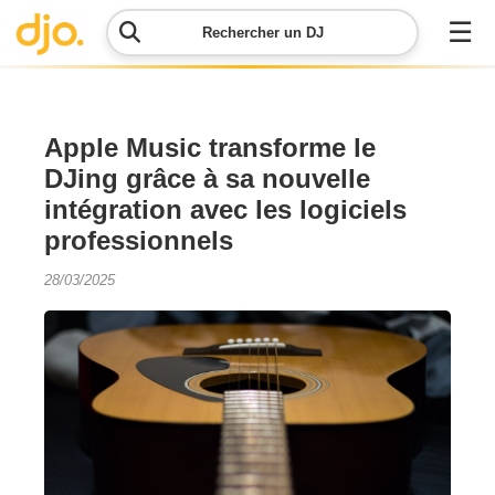
☰
Rechercher un DJ
Menu
Apple Music transforme le
DJing grâce à sa nouvelle
Contacter
intégration avec les logiciels
DJO
professionnels
Lancer
28/03/2025
ma
demande
Simulateur
de prix